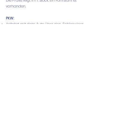
Die Praxis liegt im 1. Stock. Ein Fahrstuhl ist
vorhanden.
PKW:
Anfahrt mit dem Auto über den „Schleswiger
Damm“. Die Zufahrt zum Parkdeck befindet sich
direkt neben dem Bahnübergang. Ausreichend
kostenfreie Parkplätze sind vorhanden.
HVV:
Buslinie „5“, Endstation „Roman-Zeller-Platz“
AKN "Linie A1", Haltestelle „Burgwedel“