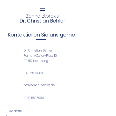
Zahnarztpraxis
Dr. Christian Behler
Kontaktieren Sie uns gerne
Dr. Christian Behler
Roman-Zeller-Platz 10
22457 Hamburg
040 5595989
praxis@dr-behler.de
040 5595990
First Name